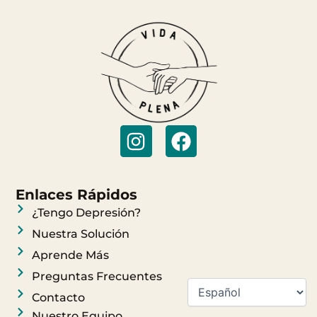
I
F
n
a
s
c
t
e
Enlaces Rápidos
a
b
¿Tengo Depresión?
g
o
Nuestra Solución
r
o
Aprende Más
a
k
Preguntas Frecuentes
m
Contacto
Nuestro Equipo