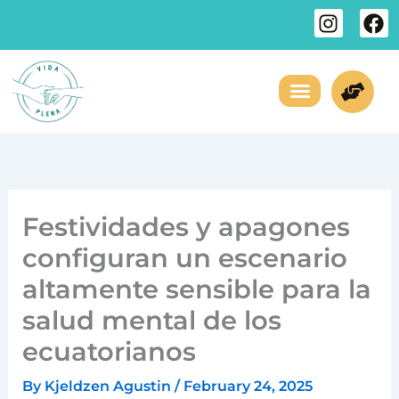
Skip
I
F
to
n
a
s
c
content
t
e
a
b
g
o
¿Necesitas Ayuda?
Sobre Nosotros
r
o
a
k
m
Festividades y apagones
configuran un escenario
altamente sensible para la
salud mental de los
ecuatorianos
By
Kjeldzen Agustin
/
February 24, 2025