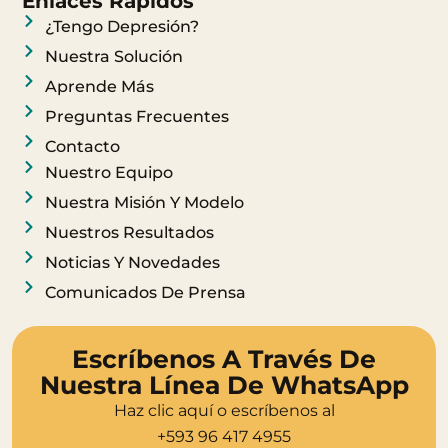
t
e
Enlaces Rápidos
a
b
¿Tengo Depresión?
g
o
Nuestra Solución
r
o
Aprende Más
a
k
Preguntas Frecuentes
m
Contacto
Nuestro Equipo
Nuestra Misión Y Modelo
Nuestros Resultados
Noticias Y Novedades
Comunicados De Prensa
Escríbenos A Través De
Nuestra Línea De WhatsApp
Haz clic aquí o escríbenos al
+593 96 417 4955