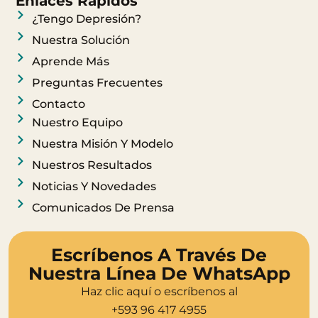
t
e
Enlaces Rápidos
a
b
¿Tengo Depresión?
g
o
Nuestra Solución
r
o
Aprende Más
a
k
Preguntas Frecuentes
m
Contacto
Nuestro Equipo
Nuestra Misión Y Modelo
Nuestros Resultados
Noticias Y Novedades
Comunicados De Prensa
Escríbenos A Través De
Nuestra Línea De WhatsApp
Haz clic aquí o escríbenos al
+593 96 417 4955