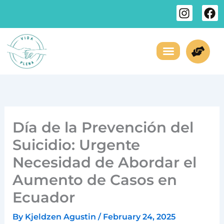
Skip
I
F
to
n
a
s
c
content
t
e
a
b
g
o
¿Necesitas Ayuda?
Sobre Nosotros
r
o
a
k
m
Día de la Prevención del
Suicidio: Urgente
Necesidad de Abordar el
Aumento de Casos en
Ecuador
By
Kjeldzen Agustin
/
February 24, 2025