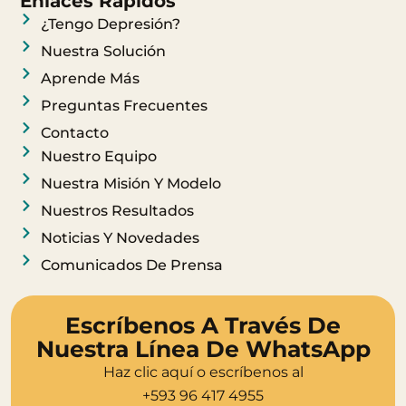
t
e
Enlaces Rápidos
a
b
¿Tengo Depresión?
g
o
Nuestra Solución
r
o
Aprende Más
a
k
Preguntas Frecuentes
m
Contacto
Nuestro Equipo
Nuestra Misión Y Modelo
Nuestros Resultados
Noticias Y Novedades
Comunicados De Prensa
Escríbenos A Través De
Nuestra Línea De WhatsApp
Haz clic aquí o escríbenos al
+593 96 417 4955