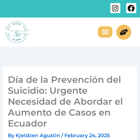
Skip
I
F
to
n
a
s
c
content
t
e
a
b
g
o
¿Necesitas Ayuda?
Sobre Nosotros
r
o
a
k
m
Día de la Prevención del
Suicidio: Urgente
Necesidad de Abordar el
Aumento de Casos en
Ecuador
By
Kjeldzen Agustin
/
February 24, 2025