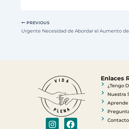
PREVIOUS
Enlaces 
¿Tengo D
Nuestra 
Aprende
Pregunta
I
F
Contacto