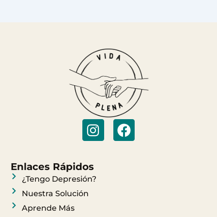
I
F
n
a
s
c
t
e
Enlaces Rápidos
a
b
¿Tengo Depresión?
g
o
Nuestra Solución
r
o
Aprende Más