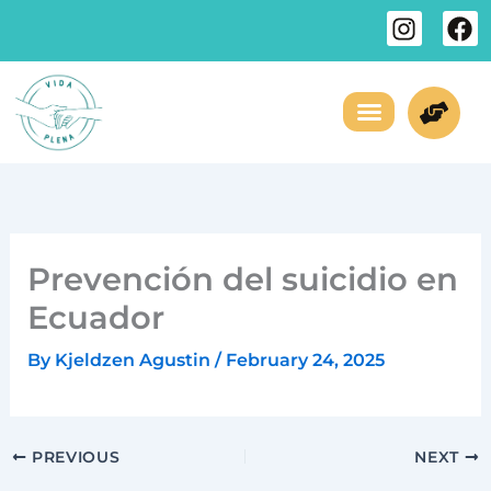
Skip
I
F
to
n
a
s
c
content
t
e
a
b
g
o
¿Necesitas Ayuda?
Sobre Nosotros
r
o
a
k
m
Prevención del suicidio en
Ecuador
By
Kjeldzen Agustin
/
February 24, 2025
PREVIOUS
NEXT