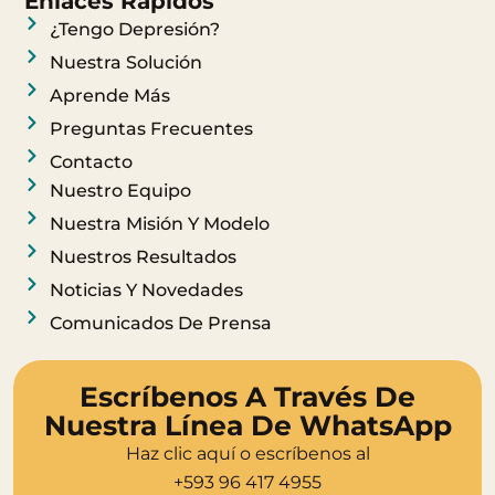
t
e
Enlaces Rápidos
a
b
¿Tengo Depresión?
g
o
Nuestra Solución
r
o
Aprende Más
a
k
Preguntas Frecuentes
m
Contacto
Nuestro Equipo
Nuestra Misión Y Modelo
Nuestros Resultados
Noticias Y Novedades
Comunicados De Prensa
Escríbenos A Través De
Nuestra Línea De WhatsApp
Haz clic aquí o escríbenos al
+593 96 417 4955