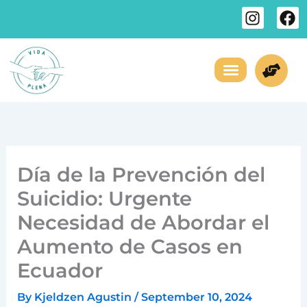
Skip
I
F
to
n
a
s
c
content
t
e
a
b
g
o
¿Necesitas Ayuda?
Sobre Nosotros
r
o
a
k
m
Día de la Prevención del
Suicidio: Urgente
Necesidad de Abordar el
Aumento de Casos en
Ecuador
By
Kjeldzen Agustin
/
September 10, 2024