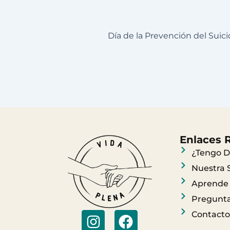
Enlaces 
¿Tengo D
Nuestra 
Aprende
Pregunta
I
F
Contacto